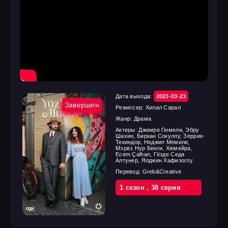
Дата выхода:
2023-03-23
Завершен
Режиссер:
Хилал Сарал
Жанр:
Драма
Актеры:
Джемре Гюмели, Эбру
Шахин, Биркан Сокуллу, Зеррин
Текиндор, Неджип Мемили,
Мэрвэ Нур Бенги, Хюмейра,
Ecem Çalhan, Гёзде Седа
Алтунер, Ялджин Хафизоглу
Перевод:
Greb&Creative
1 cезон
,
38 cерия