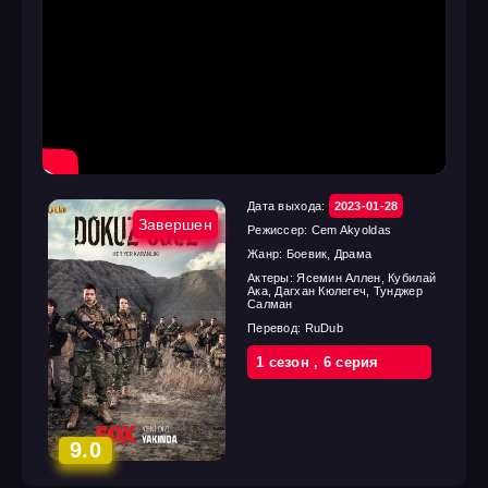
Дата выхода:
2023-01-28
Завершен
Режиссер:
Cem Akyoldas
Жанр:
Боевик, Драма
Актеры:
Ясемин Аллен, Кубилай
Ака, Дагхан Кюлегеч, Тунджер
Салман
Перевод:
RuDub
1 cезон
,
6 cерия
9.0