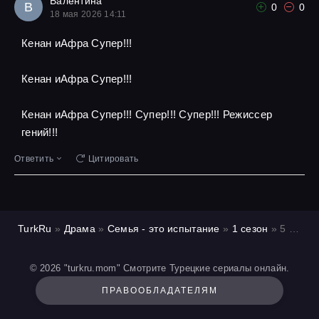
Валентина
В
0
0
18 мая 2026 14:11
Кенан иАфра Супер!!!
Кенан иАфра Супер!!!
Кенан иАфра Супер!!! Супер!!! Супер!!! Режиссер
гений!!!
Ответить
Цитировать
TurkRu
»
Драма
»
Семья - это испытание
»
1 сезон
» 5 серия
© 2026 "turkru.mom" Смотрите Турецкие сериалы онлайн.
ПРАВООБЛАДАТЕЛЯМ