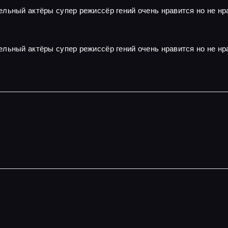
льный актёры супер режиссёр гений очень нравится но не нра
льный актёры супер режиссёр гений очень нравится но не нра