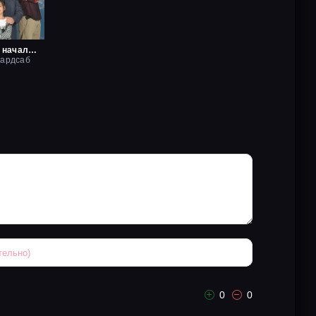
Маленький начальник
хардсаб
0
0