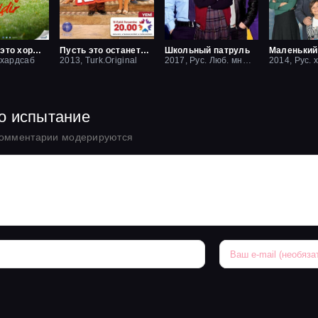
Друзья — это хорошо
Пусть это останется между нами
Школьный патруль
 хардсаб
2013, Turk.Original
2017, Рус. Люб. многоголосый
2014, Рус. 
то испытание
комментарии модерируются