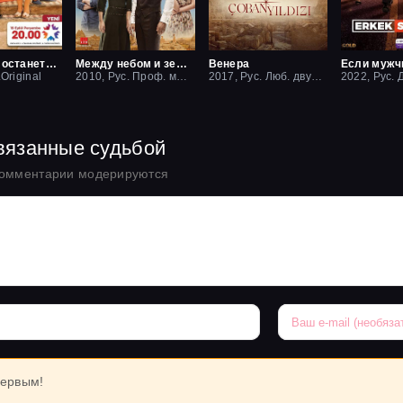
Пусть это останется между нами
Между небом и землей / Небесная любовь
Венера
.Original
2010, Рус. Проф. многоголосый
2017, Рус. Люб. двухголосый
вязанные судьбой
комментарии модерируются
первым!