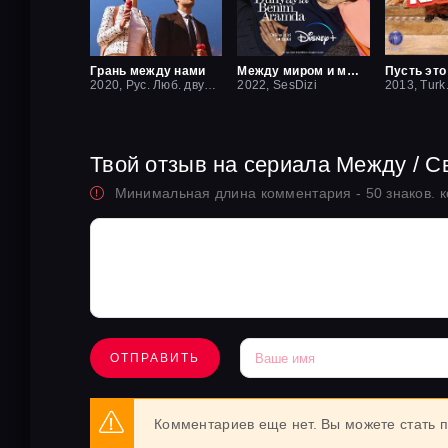
Грань между нами
Между миром и мной
2020, Рус. Люб. двухголосый
2022, SesDizi
2013, Turk
Твой отзыв на сериала Между / С
Минимальная длина комментария - 50 знаков. 
ОТПРАВИТЬ
Комментариев еще нет. Вы можете стать 