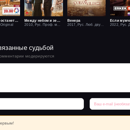
Пусть это останется между нами
Между небом и землей / Небесная любовь
Венера
.Original
2010, Рус. Проф. многоголосый
2017, Рус. Люб. двухголосый
вязанные судьбой
комментарии модерируются
первым!