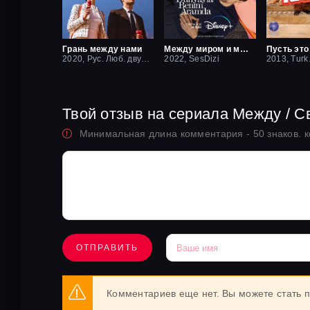
Грань между нами
Между миром и мной
2020, Рус. Люб. двухголосый
2022, SesDizi
2013, Turk
Твой отзыв на сериала Между / С
Минимальная длина комментария - 50 знаков. 
ОТПРАВИТЬ
Комментариев еще нет. Вы можете стать 