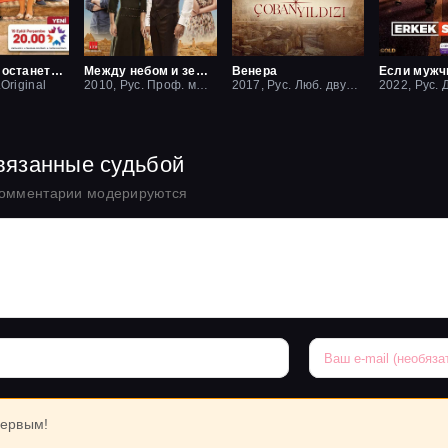
Пусть это останется между нами
Между небом и землей / Небесная любовь
Венера
.Original
2010, Рус. Проф. многоголосый
2017, Рус. Люб. двухголосый
вязанные судьбой
комментарии модерируются
первым!