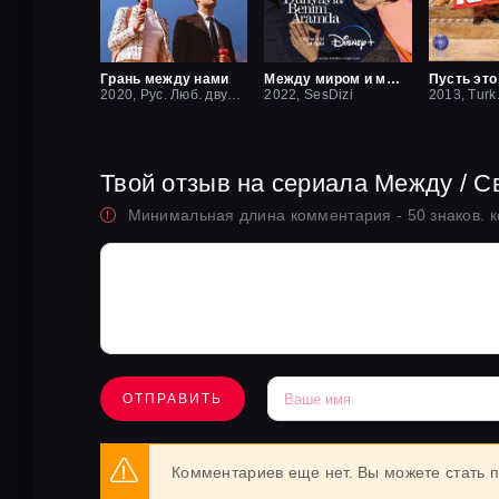
Грань между нами
Между миром и мной
2020, Рус. Люб. двухголосый
2022, SesDizi
2013, Turk
Твой отзыв на сериала Между / С
Минимальная длина комментария - 50 знаков. 
ОТПРАВИТЬ
Комментариев еще нет. Вы можете стать 