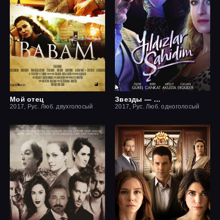
Мой отец
Звезды — мои свидетели
2017, Рус. Люб. двухголосый
2017, Рус. Люб. одноголосый