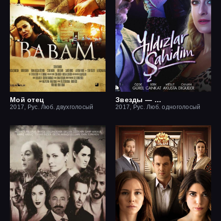
Мой отец
Звезды — мои свидетели
2017, Рус. Люб. двухголосый
2017, Рус. Люб. одноголосый