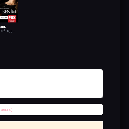
изнь
2014, Рус. Люб. одноголосый