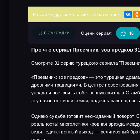
Расскажи друзьям о своих впечатлениях:
Оцени сериал:
46
В ЗАКЛАДКИ
Про что сериал Преемник: зов предков 3
Смотрите 31 серию турецкого сериала "Преемник:
«Преемник: зов предков» — это турецкая драм
древними традициями. В центре повествования 
уклада и построить собственную жизнь в Стамбу
эту связь от своей семьи, надеясь навсегда ост
Однако судьба готовит неожиданный поворот. С
реальность: многолетняя кровная вражда межд
видят единственный выход — религиозный брак
родства.