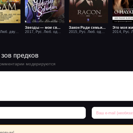
Звезды — мои свидетели
Закон Ради семьи / Ракон
Это моя ж
2017, Рус. Люб. двухголосый
2017, Рус. Люб. одноголосый
2015, Рус. Люб. одноголосый
 зов предков
комментарии модерируются
первым!