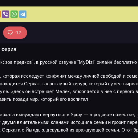
12
1 серия
 зов предков", в русской озвучке "MyDizi" онлайн бесплатно 
а, которая исследует конфликт между личной свободой и сем
находится Серхат, талантливый хирург, который сумел вырват
ле. Здесь он встречает Мелек, влюбляется в неё с первого в
авить позади мир, который его воспитал.
ерхата вынуждают вернуться в Урфу — в родовое поместье, гд
у двумя влиятельными кланами истощила семьи и грозит пере
 Серхата с Йылдыз, девушкой из враждующей семьи. Этот бр