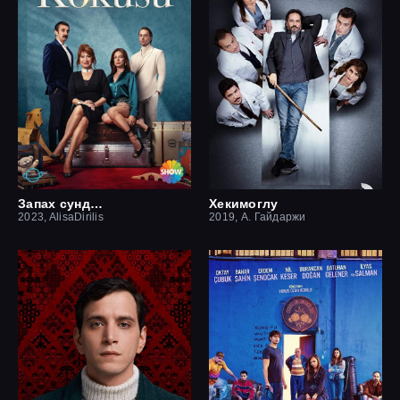
Запах сундука
Хекимоглу
2023, AlisaDirilis
2019, А. Гайдаржи