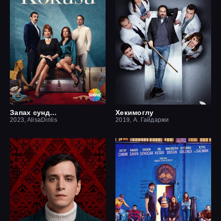
Запах сундука
Хекимоглу
2023, AlisaDirilis
2019, А. Гайдаржи