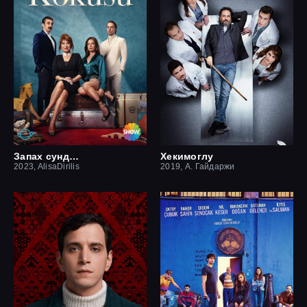
Запах сундука
Хекимоглу
2023, AlisaDirilis
2019, А. Гайдаржи