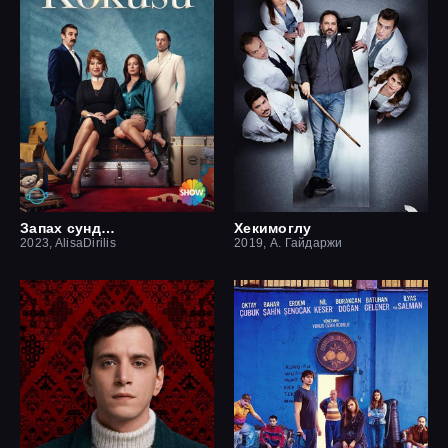
Запах сундука
Хекимоглу
2023, AlisaDirilis
2019, А. Гайдаржи