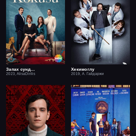
Запах сундука
Хекимоглу
2023, AlisaDirilis
2019, А. Гайдаржи