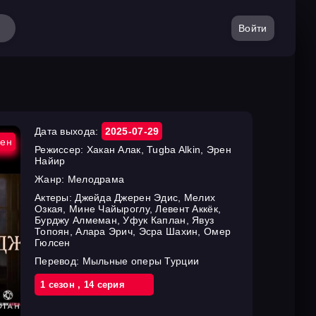
Войти
Дата выхода:
2025-07-29
ен
Режиссер:
Хакан Алак, Tugba Alkin, Эрен
Найир
Жанр:
Мелодрама
Актеры:
Джейда Джерен Эдис, Мелих
Озкая, Мине Чайыроглу, Левент Аккёк,
Бурджу Алмеман, Уфук Каплан, Явуз
Топоян, Алара Эрич, Эсра Шахин, Омер
Гюлсен
Перевод:
Мыльные оперы Турции
1 cезон
,
14 cерия