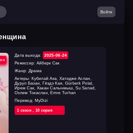
Войти
женщина
Дата выхода:
2025-06-24
ен
Режиссер:
Айберк Сак
Жанр:
Драма
Актеры:
Кубилай Ака, Хатидже Аслан,
Дурул Базан, Гёздэ Кая, Gürberk Polat,
Ирем Сак, Хакан Салынмыш, Su Sanad,
Озлем Токаслан, Emre Turhan
Перевод:
MyDizi
1 cезон
,
10 cерия