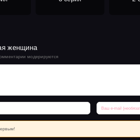
ая женщина
комментарии модерируются
первым!