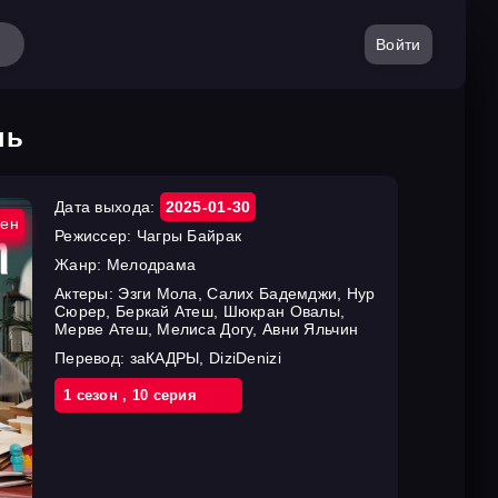
Войти
нь
Дата выхода:
2025-01-30
ен
Режиссер:
Чагры Байрак
Жанр:
Мелодрама
Актеры:
Эзги Мола, Салих Бадемджи, Нур
Сюрер, Беркай Атеш, Шюкран Овалы,
Мерве Атеш, Мелиса Догу, Авни Яльчин
Перевод:
заКАДРЫ, DiziDenizi
1 cезон
,
10 cерия