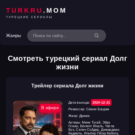
TURKRU
.MOM
ТУРЕЦКИЕ СЕРИАЛЫ
Жанры
Смотреть турецкий сериал Долг
жизни
Трейлер сериала Долг жизни
Дата выхода:
2024-12-21
В эфире
Режиссер:
Семих Багджи
Жанр:
Драма
Актеры:
Мине Тугай, Эбру
Озкан, Бюлент Иналь, Чагла
Боз, Селен Сойдер, Демирджан
Каджель, Ильбер Уйгар Каболу,