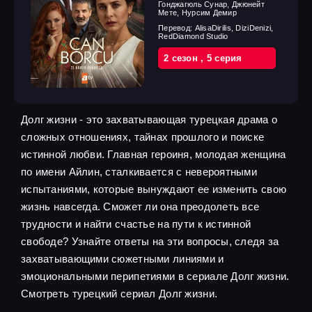
Гонджагюль Сунар, Джюнейт
Мете, Нурсим Демир
Перевод:
AlisaDirilis, DiziDenizi,
RedDiamond Studio
2 cезон
,
5 cерия
Долг жизни - это захватывающая турецкая драма о
сложных отношениях, тайнах прошлого и поиске
истинной любви. Главная героиня, молодая женщина
по имени Айлин, сталкивается с невероятными
испытаниями, которые вынуждают ее изменить свою
жизнь навсегда. Сможет ли она преодолеть все
трудности и найти счастье на пути к истинной
свободе? Узнайте ответы на эти вопросы, следя за
захватывающими сюжетными линиями и
эмоциональными перипетиями в сериале Долг жизни.
Смотреть турецкий сериал Долг жизни.