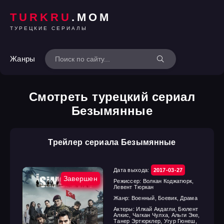
TURKRU
.MOM
ТУРЕЦКИЕ СЕРИАЛЫ
Жанры
Смотреть турецкий сериал
Безымянные
Трейлер сериала Безымянные
Дата выхода:
2017-03-27
Завершен
Режиссер:
Волкан Коджатюрк,
Левент Тюркан
Жанр:
Военный, Боевик, Драма
Актеры:
Илкай Акдагли, Бюлент
Алкис, Чагкан Чулха, Альги Эке,
Танер Эртюрклер, Угур Гюнеш,