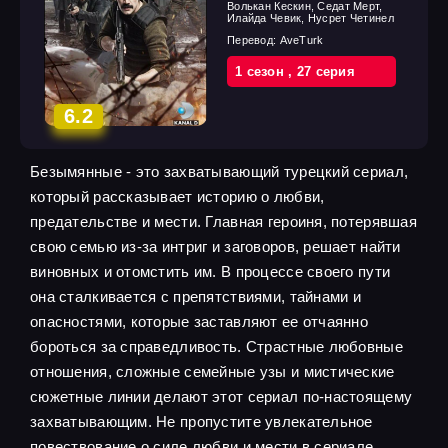
Волькан Кескин, Седат Мерт,
Илайда Чевик, Нусрет Четинел
Перевод:
AveTurk
1 cезон
,
27 cерия
6.2
Безымянные - это захватывающий турецкий сериал,
который рассказывает историю о любви,
предательстве и мести. Главная героиня, потерявшая
свою семью из-за интриг и заговоров, решает найти
виновных и отомстить им. В процессе своего пути
она сталкивается с препятствиями, тайнами и
опасностями, которые заставляют ее отчаянно
бороться за справедливость. Страстные любовные
отношения, сложные семейные узы и мистические
сюжетные линии делают этот сериал по-настоящему
захватывающим. Не пропустите увлекательное
повествование о силе любви и мести в сериале