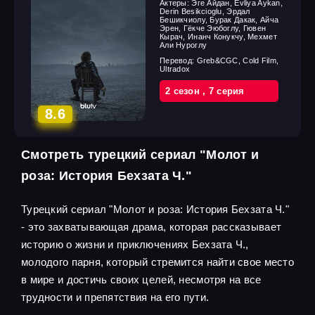
Актеры:
Эге Айдан, Evliya Aykan,
Derin Besikcioglu, Эрдал
Бешикчиолу, Бурак Дакак, Айча
Эрен, Гёкче Эюбоглу, Гювен
Кырач, Инанч Конукчу, Мехмет
Али Нуроглу
Перевод:
Greb&CGC, Cold Film,
Ultradox
2 cезон
,
7 cерия
8.6
Смотреть турецкий сериал "Молот и
роза: История Бехзата Ч."
Турецкий сериал "Молот и роза: История Бехзата Ч."
- это захватывающая драма, которая рассказывает
историю о жизни и приключениях Бехзата Ч.,
молодого парня, который стремится найти свое место
в мире и достичь своих целей, несмотря на все
трудности и препятствия на его пути.