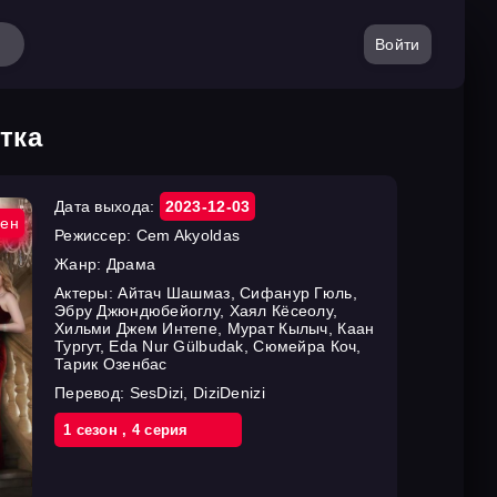
Войти
тка
Дата выхода:
2023-12-03
ен
Режиссер:
Cem Akyoldas
Жанр:
Драма
Актеры:
Айтач Шашмаз, Сифанур Гюль,
Эбру Джюндюбейоглу, Хаял Кёсеолу,
Хильми Джем Интепе, Мурат Кылыч, Каан
Тургут, Eda Nur Gülbudak, Сюмейра Коч,
Тарик Озенбас
Перевод:
SesDizi, DiziDenizi
1 cезон
,
4 cерия