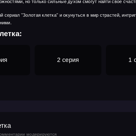
жностями, но только сильные духом смогут найти свое счаст
 сериал "Золотая клетка" и окунуться в мир страстей, интриг
ними.
летка:
рия
2 серия
1 
етка
комментарии модерируются