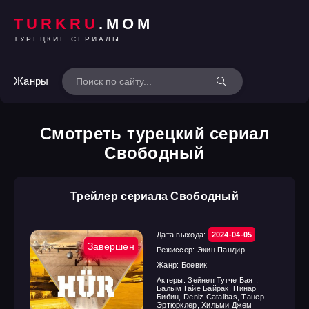
TURKRU
.MOM
ТУРЕЦКИЕ СЕРИАЛЫ
Жанры
Смотреть турецкий сериал
Свободный
Трейлер сериала Свободный
Дата выхода:
2024-04-05
Завершен
Режиссер:
Экин Пандир
Жанр:
Боевик
Актеры:
Зейнеп Тугче Баят,
Балым Гайе Байрак, Пинар
Бибин, Deniz Catalbas, Танер
Эртюрклер, Хильми Джем