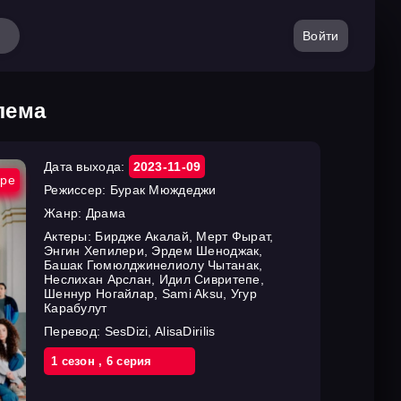
Войти
лема
Дата выхода:
2023-11-09
ире
Режиссер:
Бурак Мюждеджи
Жанр:
Драма
Актеры:
Бирдже Акалай, Мерт Фырат,
Энгин Хепилери, Эрдем Шеноджак,
Башак Гюмюлджинелиолу Чытанак,
Неслихан Арслан, Идил Сивритепе,
Шеннур Ногайлар, Sami Aksu, Угур
Карабулут
Перевод:
SesDizi, AlisaDirilis
1 cезон
,
6 cерия