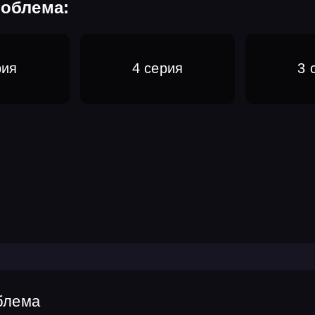
роблема:
рия
4 серия
3 
блема