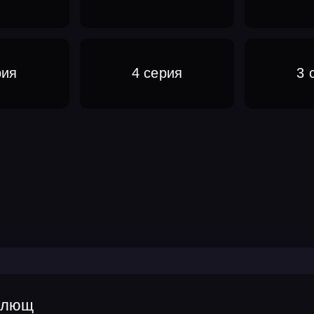
рия
4 серия
3 
 плющ