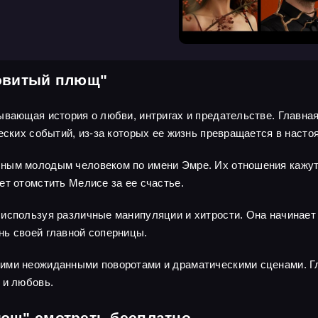
довитый плющ"
ывающая история о любви, интригах и предательстве. Главная
ческих событий, из-за которых ее жизнь превращается в наст
ным молодым человеком по имени Эмре. Их отношения кажут
ет отомстить Мелисе за ее счастье.
используя различные манипуляции и хитрости. Она начинает 
нь своей главной соперницы.
ими неожиданными поворотами и драматическими сценами. Гл
 и любовь.
ющ" смотреть бесплатно