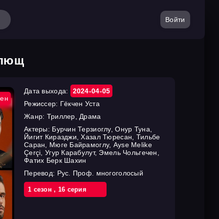
Войти
плющ
Дата выхода:
2024-04-05
ен
Режиссер:
Гёкчен Уста
Жанр:
Триллер, Драма
Актеры:
Бурчин Терзиоглу, Онур Туна,
Йигит Киразджи, Хазал Тюресан, Тильбе
Саран, Мюге Байрамоглу, Ayse Melike
Çerçi, Угур Карабулут, Эмель Чольгечен,
Фатих Берк Шахин
Перевод:
Рус. Проф. многоголосый
1 cезон
,
16 cерия