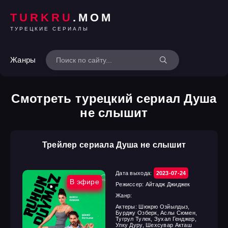
TURKRU
.MOM
ТУРЕЦКИЕ СЕРИАЛЫ
Жанры
Смотреть турецкий сериал Душа
не слышит
Трейлер сериала Душа не слышит
Дата выхода:
2023-07-24
В эфире
Режиссер:
Айтадж Джиджек
Жанр:
Актеры:
Шюкрю Озйылдыз,
Бурджу Озберк, Аслы Сюмен,
Тугрул Тулек, Зухал Генджер,
Улку Дуру, Шехсувар Акташ