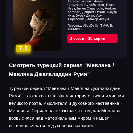
Актеры:
Бюлент Иналь,
Сануржан Сулейменов, Гокхан
Явуз, Imren Capanoglu, Furkan
Karaderi, Деврим Озкан, Юсуф
Чим, Бурак Джан, Аху
Тюркпенче, Илькер Аксум
Перевод:
AlisaDirilis, TVHUB,
заКАДРЫ
3 cезон
,
10 cерия
7.5
Смотреть турецкий сериал "Мевлана /
Мевляна Джалаладдин Руми"
Турецкий сериал "Мевлана / Мевляна Джалаладдин
Руми" - это захватывающая история о жизни и учении
великого поэта, мыслителя и духовного наставника
Мевляны. Сериал рассказывает о том, как Мевляна
возвысился над материальным миром и нашел
истинное счастье в духовном познании.