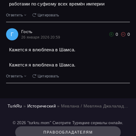
работами по суфизму всех времён империи
Ответить
Цитировать
Гость
Г
0
0
26 января 2026 20:59
Кажется я влюблена в Шамса.
Кажется я влюблена в Шамса.
Ответить
Цитировать
TurkRu
»
Исторический
» Мевлана / Мевляна Джалаладдин Руми
© 2026 "turkru.mom" Смотрите Турецкие сериалы онлайн.
ПРАВООБЛАДАТЕЛЯМ