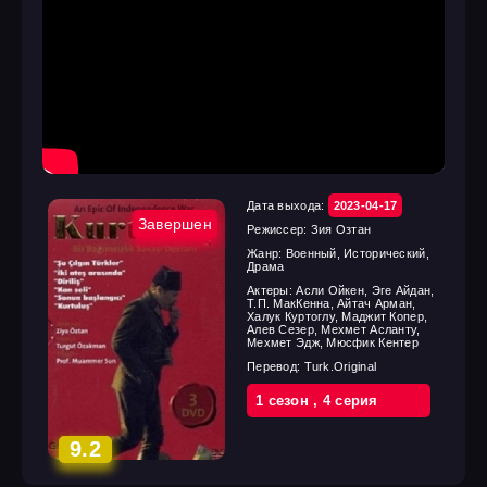
Дата выхода:
2023-04-17
Завершен
Режиссер:
Зия Озтан
Жанр:
Военный, Исторический,
Драма
Актеры:
Асли Ойкен, Эге Айдан,
Т.П. МакКенна, Айтач Арман,
Халук Куртоглу, Маджит Копер,
Алев Сезер, Мехмет Асланту,
Мехмет Эдж, Мюсфик Кентер
Перевод:
Turk.Original
1 cезон
,
4 cерия
9.2