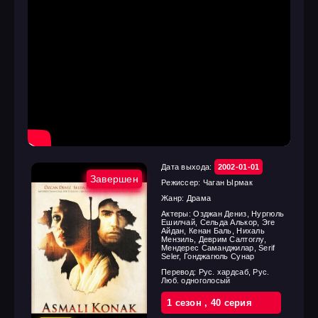
Дата выхода:
2002-01-01
Завершен
Режиссер:
Чаган Ырмак
Жанр:
Драма
Актеры:
Озджан Дениз, Нургюль
Ешилчай, Сельда Алькор, Эге
Айдан, Кенан Баль, Нихаль
Мензиль, Деврим Салтоглу,
Мендерес Саманджилар, Serif
Seler, Гонджагюль Сунар
Перевод:
Рус. хардсаб, Рус.
Люб. одноголосый
1 cезон
,
40 cерия