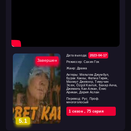
Дата выхода:
2023-04-17
Завершен
Режиссер:
Сахин Гок
Жанр:
Драма
Актеры:
Мельтем Джумбул,
Бурак Хаккы, Фатма Гирик,
Махмут Джевхер, Тимучин
Эсен, Özgül Kavruk, Бахар Акча,
Джемиль Кан Алкан, Енис
Арикан, Дерия Аслан
Перевод:
Рус. Проф.
многоголосый
1 cезон
,
75 cерия
5.1