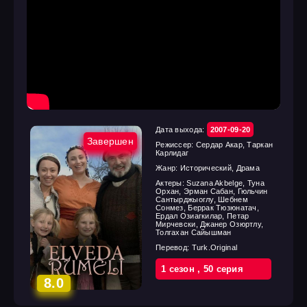
Дата выхода:
2007-09-20
Завершен
Режиссер:
Сердар Акар, Таркан
Карлидаг
Жанр:
Исторический, Драма
Актеры:
Suzana Akbelge, Туна
Орхан, Эрман Сабан, Гюльчин
Сантырджыоглу, Шебнем
Сонмез, Беррак Тюзюнатач,
Ердал Озиагкилар, Петар
Мирчевски, Джанер Озюртлу,
Толгахан Сайышман
Перевод:
Turk.Original
1 cезон
,
50 cерия
8.0