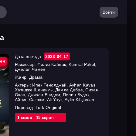
Войти
а
Дата выхода:
2023-04-17
ен
Режиссер:
Филиз Кайнак, Kumral Pakel,
Джелал Чимен
Жанр:
Драма
Актеры:
Ипек Тенолджай, Ayhan Kavas,
Хатидже Шендиль, Дамла Дебре, Сихан
Окан, Джихан Ениджи, Пелин Будак,
Айлин Саглам, Ali Yayli, Aylin Kiliçaslan
Перевод:
Turk.Original
1 cезон
,
15 cерия