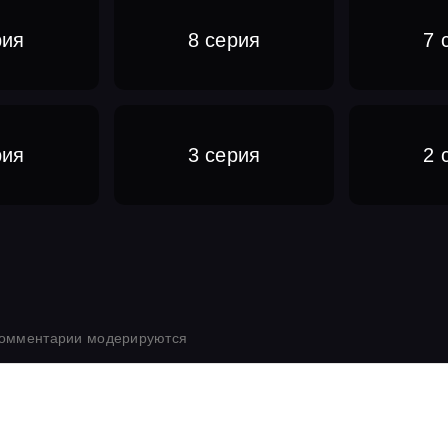
рия
8 серия
7 
рия
3 серия
2 
комментарии модерируются