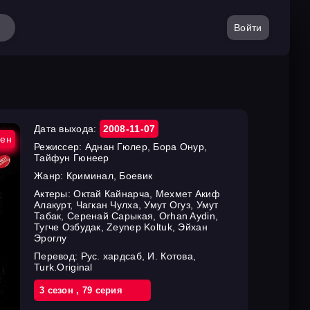
Войти
Дата выхода:
2008-11-07
ен
Режиссер:
Аднан Гюлер, Бора Онур,
Тайфун Гюнеер
Жанр:
Криминал, Боевик
Актеры:
Октай Кайнарча, Мехмет Акиф
Алакурт, Чагкан Чулха, Умут Огуз, Умут
Табак, Серенай Сарыкая, Orhan Aydin,
Тугче Озбудак, Zeynep Koltuk, Эйхан
Эроглу
Перевод:
Рус. хардсаб, И. Котова,
Turk.Original
3 cезон
,
79 cерия