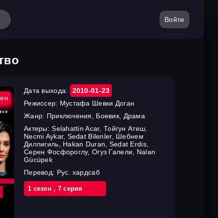
Войти
тво
Дата выхода:
2010-01-23
ен
Режиссер:
Мустафа Шевки Доган
Жанр:
Приключения, Боевик, Драма
Актеры:
Selahattin Acar, Тойгун Атеш,
Necmi Aykar, Sedat Bilenler, Шебнем
Диллигиль, Hakan Duran, Sedat Erdis,
Серен Фосфороглу, Огуз Галели, Nalan
Gücüpek
Перевод:
Рус. хардсаб
1 cезон
,
7 cерия