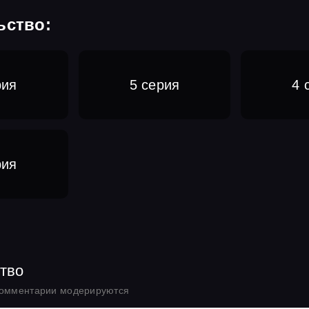
ьство:
рия
5 серия
4 
рия
тво
комментарии модерируются