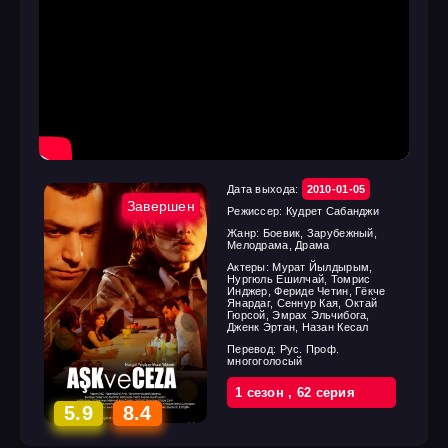
Дата выхода:
2010-01-05
Завершен
Режиссер:
Кудрет Сабанджи
Жанр:
Боевик, Зарубежный,
Мелодрама, Драма
Актеры:
Мурат Йылдырым,
Нургюль Ешилчай, Томрис
Инджер, Фериде Четин, Гёкче
Янардаг, Сеннур Кая, Октай
Гюрсой, Эмрах Эльчибога,
Дженк Эртан, Назан Кесал
Перевод:
Рус. Проф.
многоголосый
1 cезон
,
62 cерия
5.9
8.4