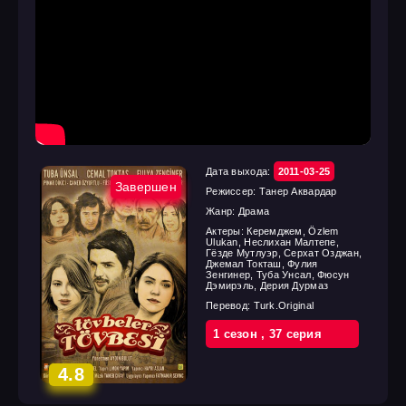
Дата выхода:
2011-03-25
Завершен
Режиссер:
Танер Аквардар
Жанр:
Драма
Актеры:
Керемджем, Özlem
Ulukan, Неслихан Малтепе,
Гёзде Мутлуэр, Серхат Озджан,
Джемал Токташ, Фулия
Зенгинер, Туба Унсал, Фюсун
Дэмирэль, Дерия Дурмаз
Перевод:
Turk.Original
1 cезон
,
37 cерия
4.8