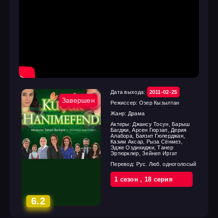
Дата выхода:
2011-02-25
Завершен
Режиссер:
Озер Кызылтан
Жанр:
Драма
Актеры:
Джансу Тосун, Барыш
Багджи, Арсен Гюрзап, Дерия
Алабора, Баязит Гюлерджан,
Казим Аксар, Рыза Сёнмез,
Эдже Оздикиджи, Танер
Эртюрклер, Зейнеп Иргат
Перевод:
Рус. Люб. одноголосый
1 cезон
,
18 cерия
6.2