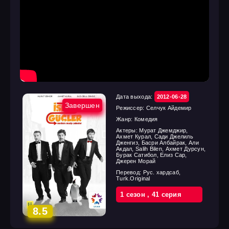
Дата выхода:
2012-06-28
Завершен
Режиссер:
Селчук Айдемир
Жанр:
Комедия
Актеры:
Мурат Джемджир,
Ахмет Курал, Сади Джелиль
Дженгиз, Басри Албайрак, Али
Акдал, Salih Bilen, Ахмет Дурсун,
Бурак Сатибол, Елиз Сар,
Джерен Морай
Перевод:
Рус. хардсаб,
Turk.Original
1 cезон
,
41 cерия
8.5