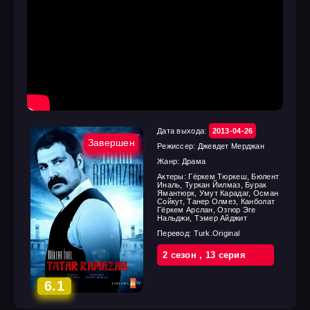
Дата выхода:
2013-04-26
Завершен
Режиссер:
Джевдет Мерджан
Жанр:
Драма
Актеры:
Гёркем Тюркеш, Бюлент
Иналь, Туркан Йилмаз, Бурак
Ямантюрк, Умут Карадаг, Осман
Сойкут, Танер Олмез, Канболат
Гёркем Арслан, Озгюр Эге
Нальджи, Тэмер Айджит
Перевод:
Turk.Original
2 cезон
,
13 cерия
6.1