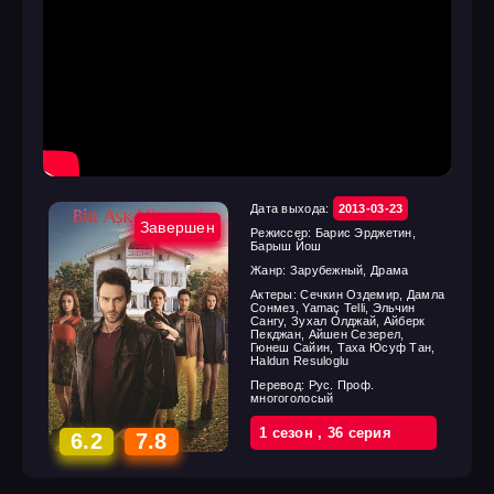
Дата выхода:
2013-03-23
Завершен
Режиссер:
Барис Эрджетин,
Барыш Йош
Жанр:
Зарубежный, Драма
Актеры:
Сечкин Оздемир, Дамла
Сонмез, Yamaç Telli, Эльчин
Сангу, Зухал Олджай, Айберк
Пекджан, Айшен Сезерел,
Гюнеш Сайин, Таха Юсуф Тан,
Haldun Resuloglu
Перевод:
Рус. Проф.
многоголосый
1 cезон
,
36 cерия
6.2
7.8