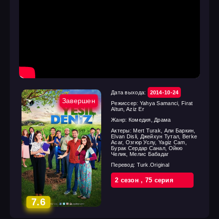
Дата выхода:
2014-10-24
Завершен
Режиссер:
Yahya Samanci, Firat
Altun, Aziz Er
Жанр:
Комедия, Драма
Актеры:
Mert Turak, Али Баркин,
Elvan Disli, Джейхун Тутал, Berke
Acar, Озгюр Услу, Yagiz Cam,
Бурак Сердар Санал, Ойкю
Челик, Мелис Бабадаг
Перевод:
Turk.Original
2 cезон
,
75 cерия
7.6