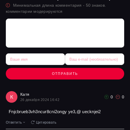
Минимальная длина комментария - 50 знаков.
комментарии модерируются
ОТПРАВИТЬ
Катя
К
0
0
26 декабря 2024 16:42
Fnjcbrueb3vh3ncur8cni2ongy ye3,@ uecknjei2
Ответить
Цитировать