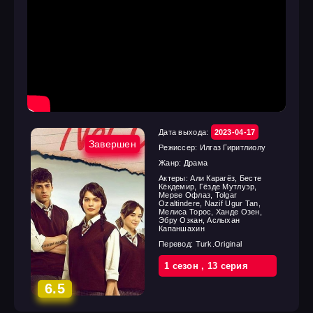
Дата выхода:
2023-04-17
Завершен
Режиссер:
Илгаз Гиритлиолу
Жанр:
Драма
Актеры:
Али Карагёз, Бесте
Кёкдемир, Гёзде Мутлуэр,
Мерве Офлаз, Tolgar
Ozaltindere, Nazif Ugur Tan,
Мелиса Торос, Ханде Озен,
Эбру Озкан, Аслыхан
Капаншахин
Перевод:
Turk.Original
1 cезон
,
13 cерия
6.5