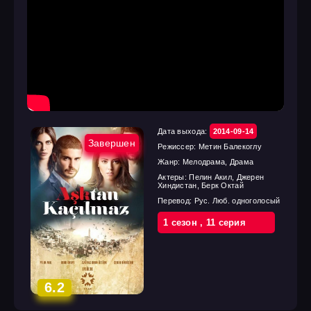
Дата выхода:
2014-09-14
Завершен
Режиссер:
Метин Балекоглу
Жанр:
Мелодрама, Драма
Актеры:
Пелин Акил, Джерен
Хиндистан, Берк Октай
Перевод:
Рус. Люб. одноголосый
1 cезон
,
11 cерия
6.2