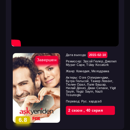
Дата выхода:
2015-02-10
Завершен
Режиссер:
Эрсой Гюлер, Джелил
Мурат Сари, Tülay Kocatürk
Жанр:
Комедия, Мелодрама
Актеры:
Озге Озпиринчджи,
Бугра Гюльсой, Тамер Левент,
Тюлин Орал, Лале Башар,
Нилай Дениз, Джан Сипахи, Yigit
Sayin, Yagiz Sayin, Nazli
Tosunoglu
Перевод:
Рус. хардсаб
2 cезон
,
40 cерия
6.8