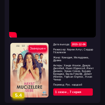
Дата выхода:
2015-12-06
Завершен
Режиссер:
Керем Алтуг, Сердар
Гёзелекли
Жанр:
Комедия, Мелодрама,
Драма
Актеры:
Ханде Атаизи, Дамла
Джолбай, Ишил Юджесой, Йигит
Дикмен, Эркан Север, Бурджу
Биниджи, Ilayda Fidanlik, Демет
Ийигюн, Yigitcan Erginöz, Усхан
Чакыр
Перевод:
Рус. хардсаб
1 cезон
,
7 cерия
5.4