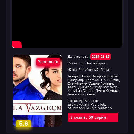
Дата выхода:
2015-02-12
Завершен
Режиссер:
Нихат Дурак
Жанр:
Зарубежный, Драма
Актеры:
Тугай Мерджан, Шафак
Пекдемир, Толгахан Сайышман,
Эге Кёкенли, Амине Гюльше,
Хакан Динчкол, Гёзде Мутлуэр,
Yagizkan Dikmen, Тугче Кумрал,
Айшегюль Гюнай
Перевод:
Рус. Люб.
двухголосый, Рус. Люб.
одноголосый, Рус. хардсаб
3 cезон
,
59 cерия
5.6