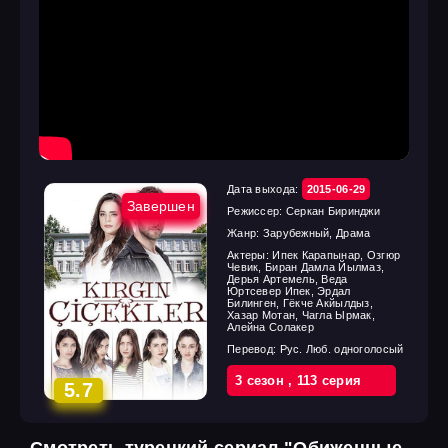
Дата выхода:
2015-06-29
Завершен
Режиссер:
Серкан Биринджи
Жанр:
Зарубежный, Драма
Актеры:
Ипек Карапынар, Озгюр
Чевик, Биран Дамла Йылмаз,
Дерья Артемель, Веда
Юртсевер Ипек, Эрдал
Билинген, Гёкче Акйылдыз,
Хазар Мотан, Чагла Ырмак,
Алейна Солакер
Перевод:
Рус. Люб. одноголосый
3 cезон
,
113 cерия
5.7