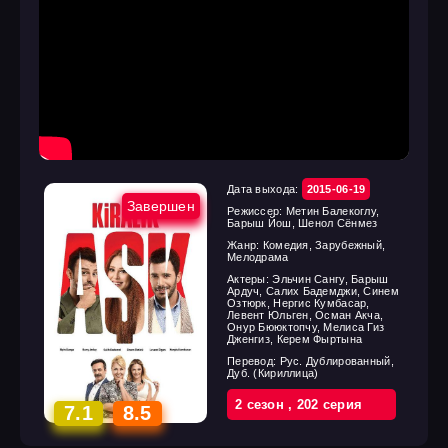
Дата выхода:
2015-06-19
Завершен
Режиссер:
Метин Балекоглу,
Барыш Йош, Шенол Сёнмез
Жанр:
Комедия, Зарубежный,
Мелодрама
Актеры:
Эльчин Сангу, Барыш
Ардуч, Салих Бадемджи, Синем
Озтюрк, Нергис Кумбасар,
Левент Юльген, Осман Акча,
Онур Бююктопчу, Мелиса Гиз
Дженгиз, Керем Фыртына
Перевод:
Рус. Дублированный,
Дуб. (Кириллица)
2 cезон
,
202 cерия
7.1
8.5