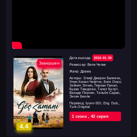
Дата выхода:
2016-01-30
Завершен
Режиссер:
Вели Челик
Жанр:
Драма
Актеры:
Элиф Джерен Баликчи,
Улкю Хилал Чифтчи, Биге Онал,
Зейнеп Элчин, Гюркан Гюнал,
Бурак Тамдоган, Талат Булут,
Вахиде Перчин, Тильбе Саран,
Энгин Бенли
Перевод:
Iyuno-SDI, Eng. Dub.,
Turk.Original
1 cезон
,
42 cерия
4.4