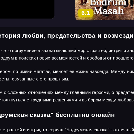
6.1
стория любви, предательства и возмезди
- это погружение в захватывающий мир страстей, интриг и заг
Бодрум в поисках новых возможностей и свободы от прошлого
ром, по имени Чагатай, меняет ее жизнь навсегда. Между ним
реты, связанные с его прошлым.
м о сложных отношениях между главными героями, о предател
 столкнуться с трудными решениями и выбором между любовь
друмская сказка" бесплатно онлайн
 страстей и интриг, то сериал "Бодрумская сказка" - отличн