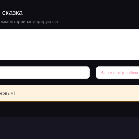
 сказка
комментарии модерируются
первым!