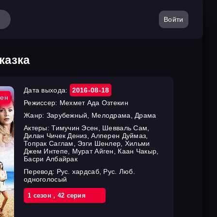
Войти
казка
Дата выхода:
2016-08-18
ен
Режиссер:
Мехмет Ада Озтекин
Жанр:
Зарубежный, Мелодрама, Драма
Актеры:
Тимучин Эсен, Шевваль Сам,
Дилан Чичек Дениз, Алперен Дуймаз,
Топрак Саглам, Эзги Шенлер, Хильми
Джем Интепе, Мурат Айген, Каан Чакыр,
Басри Албайрак
Перевод:
Рус. хардсаб, Рус. Люб.
одноголосый
1 cезон
,
42 cерия